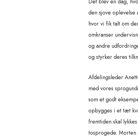
Det blev en dag, hvo
den sjove oplevelse 
hvor vi fik talt om 
omkranser undervisni
og andre udfordringe
og styrker deres tilk
Afdelingsleder Anet
med vores sprogunder
som et godt eksempel
opbygges i et tæt kva
fremtiden skal lykke
tosprogede. Morten Sk