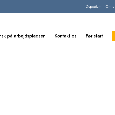
Depositum
Om da
nsk på arbejdspladsen
Kontakt os
Før start