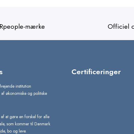
CSRpeople-mærke
Officiel
s
Certificeringer
lvejende institution
af økonomiske og politiske
e af at gøre en forskel for alle
nale, som kommer til Danmark
jde, bo og leve.