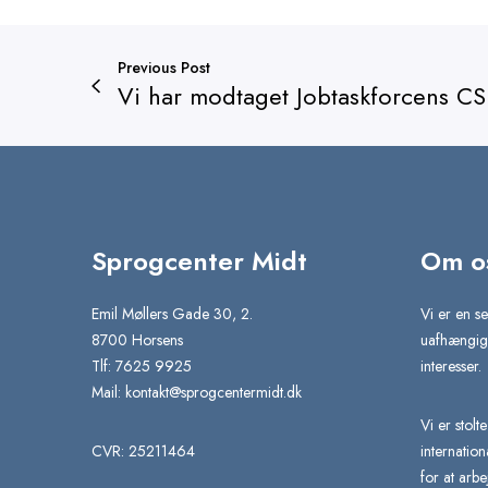
Previous Post
Vi har modtaget Jobtaskforcens 
Sprogcenter Midt
Om o
Emil Møllers Gade 30, 2.
Vi er en se
8700 Horsens
uafhængig 
Tlf: 7625 9925
interesser.
Mail:
kontakt@sprogcentermidt.dk
Vi er stolt
CVR: 25211464
internatio
for at arbe