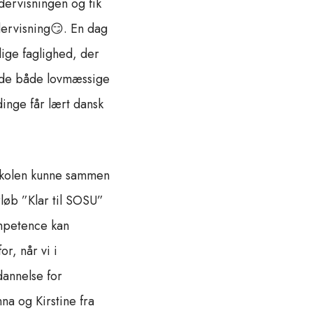
dervisningen og fik
dervisning😏. En dag
lige faglighed, der
f de både lovmæssige
inge får lært dansk
-skolen kunne sammen
løb ”Klar til SOSU”
ompetence kan
r, når vi i
dannelse for
na og Kirstine fra