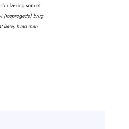
orfor læring som et
vi (tosprogede) brug
 at lære, hvad man