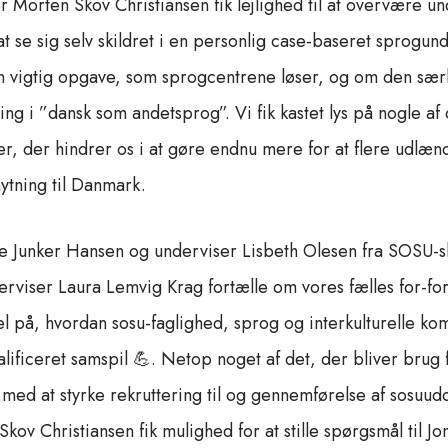
r Morten Skov Christiansen fik lejlighed til at overvære un
at se sig selv skildret i en personlig case-baseret sprogun
den vigtig opgave, som sprogcentrene løser, og om den sær
ng i ”dansk som andetsprog”. Vi fik kastet lys på nogle a
r, der hindrer os i at gøre endnu mere for at flere udlænd
nytning til Danmark.
te Junker Hansen og underviser Lisbeth Olesen fra SOSU
viser Laura Lemvig Krag fortælle om vores fælles for-for
 på, hvordan sosu-faglighed, sprog og interkulturelle k
lificeret samspil 💪. Netop noget af det, der bliver brug fo
s med at styrke rekruttering til og gennemførelse af sosuud
ov Christiansen fik mulighed for at stille spørgsmål til Jon