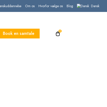
Dansk
nskuddannelse
Om os
Hvorfor vælge os
Blog
0
Book en samtale