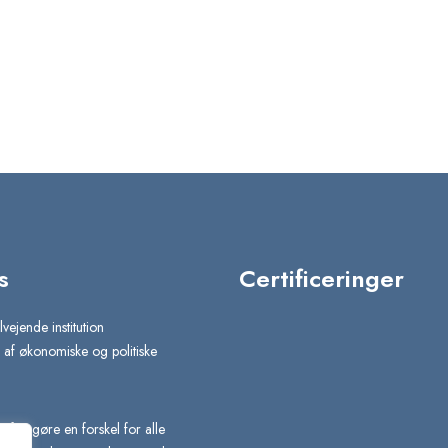
s
Certificeringer
lvejende institution
af økonomiske og politiske
e af at gøre en forskel for alle