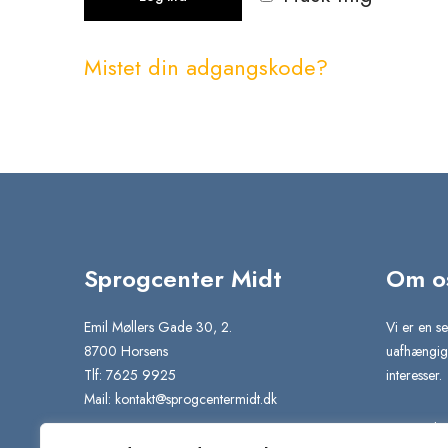
t
æ
Mistet din adgangskode?
v
e
t
Sprogcenter Midt
Om o
Emil Møllers Gade 30, 2.
Vi er en se
8700 Horsens
uafhængig 
Tlf: 7625 9925
interesser.
Mail:
kontakt@sprogcentermidt.dk
Vi er stolt