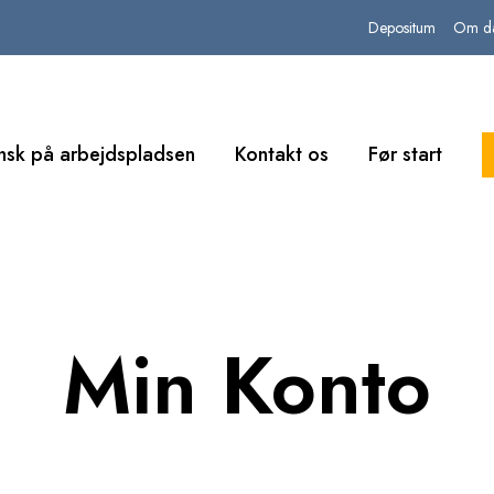
Depositum
Om da
nsk på arbejdspladsen
Kontakt os
Før start
Min Konto