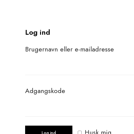
Log ind
P
Brugernavn eller e-mailadresse
å
k
r
P
Adgangskode
æ
å
v
k
e
r
Husk mig
Log ind