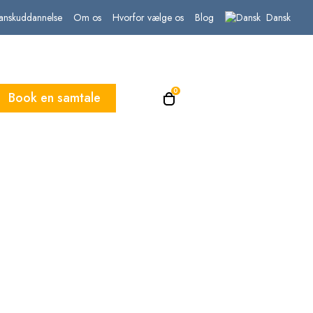
Dansk
nskuddannelse
Om os
Hvorfor vælge os
Blog
0
Book en samtale